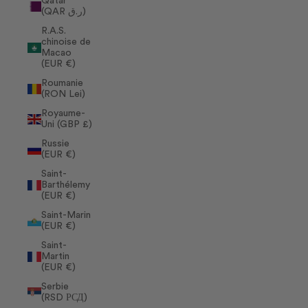
Qatar
(QAR ر.ق)
R.A.S.
chinoise de
Macao
(EUR €)
Roumanie
(RON Lei)
Royaume-
Uni (GBP £)
Russie
(EUR €)
Saint-
Barthélemy
(EUR €)
Saint-Marin
(EUR €)
Saint-
Martin
(EUR €)
Serbie
(RSD РСД)