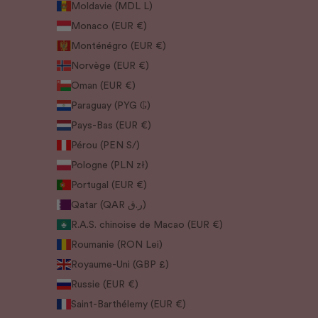
Moldavie (MDL L)
Monaco (EUR €)
Monténégro (EUR €)
Norvège (EUR €)
Oman (EUR €)
Paraguay (PYG ₲)
Pays-Bas (EUR €)
Pérou (PEN S/)
Pologne (PLN zł)
Portugal (EUR €)
Qatar (QAR ر.ق)
R.A.S. chinoise de Macao (EUR €)
Roumanie (RON Lei)
Royaume-Uni (GBP £)
Russie (EUR €)
Saint-Barthélemy (EUR €)