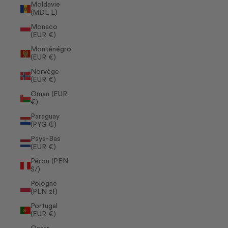
Moldavie
(MDL L)
Monaco
(EUR €)
Monténégro
(EUR €)
Norvège
(EUR €)
Oman (EUR
€)
Paraguay
(PYG ₲)
Pays-Bas
(EUR €)
Pérou (PEN
S/)
Pologne
(PLN zł)
Portugal
(EUR €)