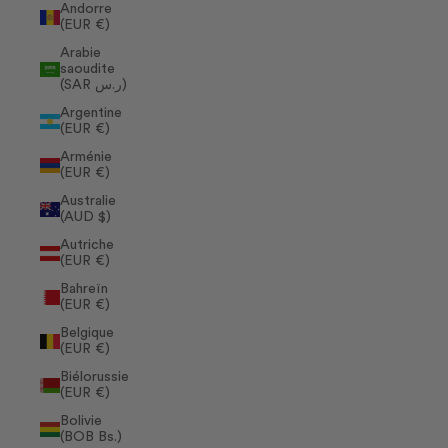
Andorre
(EUR €)
Arabie
saoudite
(SAR ر.س)
Argentine
(EUR €)
Arménie
(EUR €)
Australie
(AUD $)
Autriche
(EUR €)
Bahreïn
(EUR €)
Belgique
(EUR €)
Biélorussie
(EUR €)
Bolivie
(BOB Bs.)