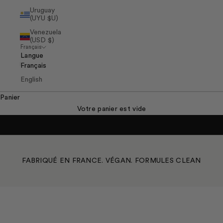
Uruguay
(UYU $U)
Venezuela
(USD $)
Français
Langue
Français
English
Panier
Votre panier est vide
NOUVELLE FORMULE
Gel Lavant Exfoliant Mains:
Nettoie. Exfolie. Adoucit.
Aller à l'élément 1
Aller à l'élément 2
Aller à l'élément 3
J'EN PROFITE
FABRIQUÉ EN FRANCE. VÉGAN. FORMULES CLEAN
NOS NOUVEAUTÉS