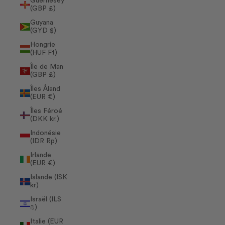
Guernesey
(GBP £)
Guyana
(GYD $)
Hongrie
(HUF Ft)
Île de Man
(GBP £)
Îles Åland
(EUR €)
Îles Féroé
(DKK kr.)
Indonésie
(IDR Rp)
Irlande
(EUR €)
Islande (ISK
kr)
Israël (ILS
₪)
Italie (EUR