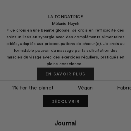
LA FONDATRICE
Mélanie Huynh
« Je crois en une beauté globale. Je crois en l’efficacité des
soins utilisés en synergie avec des compléments alimentaires
ciblés, adaptés aux préoccupations de chacun(e). Je crois au
formidable pouvoir du massage par la sollicitation des
muscles du visage avec des exercices réguliers, pratiqués en
pleine conscience...
EN SAVOIR PLUS
Concept Store Holistique
1% for the planet
Végan
Fabri
HoliMARKET
DÉCOUVRIR
Journal