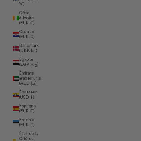
₩)
Côte
d’Ivoire
(EUR €)
Croatie
(EUR €)
Danemark
(DKK kr.)
Égypte
(EGP ج.م)
Émirats
arabes unis
(AED د.إ)
Équateur
(USD $)
Espagne
(EUR €)
Estonie
(EUR €)
État de la
Cité du