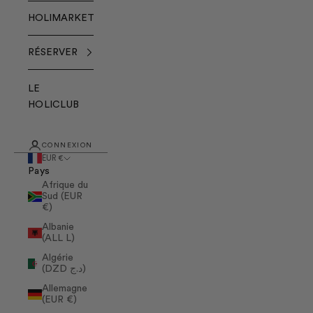
HOLIMARKET
RÉSERVER
LE
HOLICLUB
CONNEXION
EUR €
Pays
Afrique du
Sud (EUR
€)
Albanie
(ALL L)
Algérie
(DZD د.ج)
Allemagne
(EUR €)