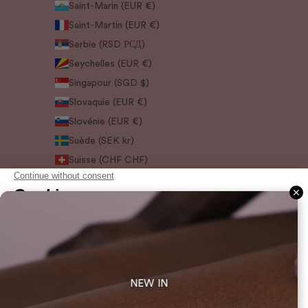
Saint-Marin (EUR €)
Saint-Martin (EUR €)
Serbie (RSD РСД)
Seychelles (EUR €)
Singapour (SGD $)
Slovaquie (EUR €)
Slovénie (EUR €)
Suède (SEK kr)
Suisse (CHF CHF)
Suriname (EUR €)
Svalbard et Jan Mayen (EUR €)
Tchéquie (CZK Kč)
Ukraine (EUR €)
Uruguay (UYU $U)
Venezuela (USD $)
NEW IN
© 2026 - Holidermie
Commerce électronique propulsé par Shopify