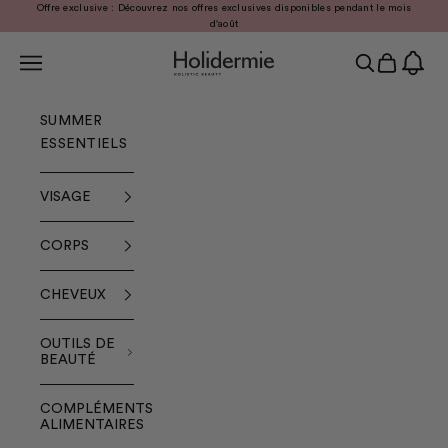
Passer au contenu
Offre exclusive : Découvrez nos offres exclusives disponibles pendant le mois
Précédent
Sui
d'août
Menu
Recherche
Panier
Holidermie
SUMMER
ESSENTIELS
VISAGE
CORPS
CHEVEUX
OUTILS DE
BEAUTÉ
COMPLÉMENTS
ALIMENTAIRES