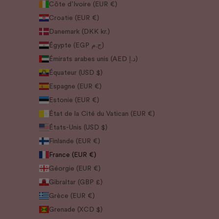
Côte d’Ivoire (EUR €)
Croatie (EUR €)
Danemark (DKK kr.)
Égypte (EGP ج.م)
Émirats arabes unis (AED د.إ)
Équateur (USD $)
Espagne (EUR €)
Estonie (EUR €)
État de la Cité du Vatican (EUR €)
États-Unis (USD $)
Finlande (EUR €)
France (EUR €)
Géorgie (EUR €)
Gibraltar (GBP £)
Grèce (EUR €)
Grenade (XCD $)