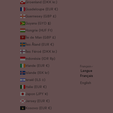
Groenland (DKK kr.)
Guadeloupe (EUR €)
Guernesey (GBP £)
Guyana (GYD $)
Hongrie (HUF Ft)
Île de Man (GBP £)
Îles Åland (EUR €)
Îles Féroé (DKK kr.)
Indonésie (IDR Rp)
Irlande (EUR €)
Français
Langue
Islande (ISK kr)
Français
Israël (ILS ₪)
English
Italie (EUR €)
Japon (JPY ¥)
Jersey (EUR €)
Kosovo (EUR €)